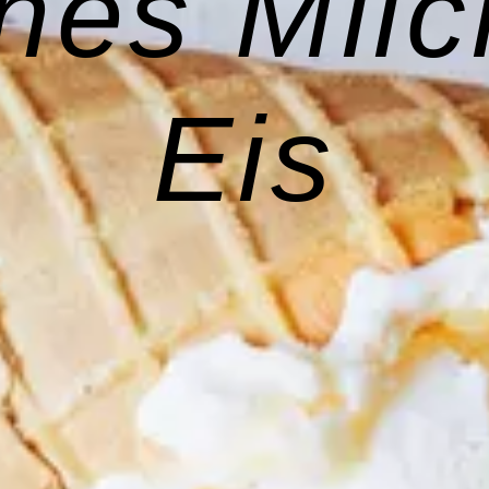
hes Milc
Eis